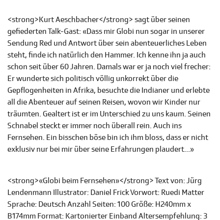
<strong>Kurt Aeschbacher</strong> sagt über seinen
gefiederten Talk-Gast: «Dass mir Globi nun sogar in unserer
Sendung Red und Antwort über sein abenteuerliches Leben
steht, finde ich natürlich den Hammer. Ich kenne ihn ja auch
schon seit über 60 Jahren. Damals war er ja noch viel frecher:
Er wunderte sich politisch völlig unkorrekt über die
Gepflogenheiten in Afrika, besuchte die Indianer und erlebte
all die Abenteuer auf seinen Reisen, wovon wir Kinder nur
träumten. Gealtert ist er im Unterschied zu uns kaum. Seinen
Schnabel steckt er immer noch überall rein. Auch ins
Fernsehen. Ein bisschen böse bin ich ihm bloss, dass er nicht
exklusiv nur bei mir über seine Erfahrungen plaudert...»
<strong>«Globi beim Fernsehen»</strong> Text von: Jürg
Lendenmann Illustrator: Daniel Frick Vorwort: Ruedi Matter
Sprache: Deutsch Anzahl Seiten: 100 Größe: H240mm x
B174mm Format: Kartonierter Einband Altersempfehlung: 3