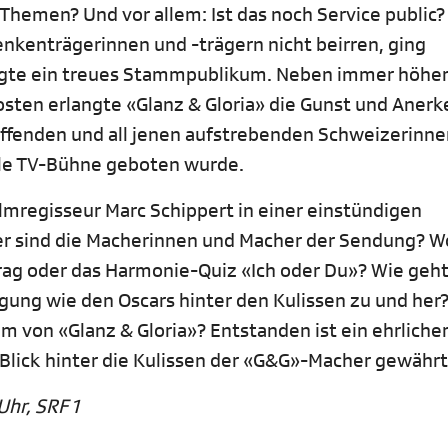
hemen? Und vor allem: Ist das noch Service public?
nkenträgerinnen und -trägern nicht beirren, ging
ngte ein treues Stammpublikum. Neben immer höhe
sten erlangte «Glanz & Gloria» die Gunst und Aner
ffenden und all jenen aufstrebenden Schweizerinn
le TV-Bühne geboten wurde.
ilmregisseur Marc Schippert in einer einstündigen
r sind die Macherinnen und Macher der Sendung? W
g oder das Harmonie-Quiz «Ich oder Du»? Wie geht
gung wie den Oscars hinter den Kulissen zu und her
 von «Glanz & Gloria»? Entstanden ist ein ehrlicher
 Blick hinter die Kulissen der «G&G»-Macher gewährt
Uhr, SRF 1