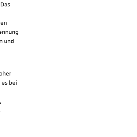
 Das
ren
kennung
en und
oher
 es bei
?
,
.