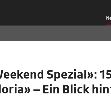
N
Weekend Spezial»: 1
oria» – Ein Blick hin