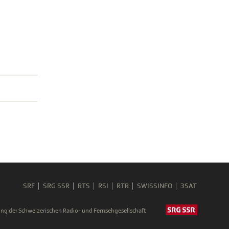
SRF
SRG SSR
RTS
RSI
RTR
SWISSINFO
3SAT
ng der Schweizerischen Radio- und Fernsehgesellschaft