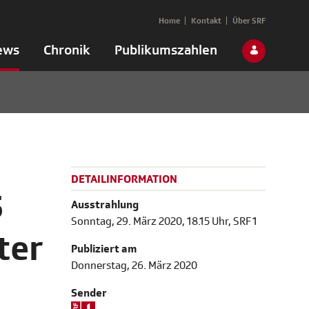
Home
Kontakt
Über SRF
ews
Chronik
Publikumszahlen
DETAILINFORMATION
5
Ausstrahlung
Sonntag, 29. März 2020, 18.15 Uhr, SRF 1
ter
Publiziert am
Donnerstag, 26. März 2020
Sender