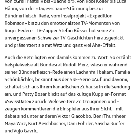
Von «Grell Pastell» bis «Bachelor», von Röbi Koller bis Luca
Hänni, von der «Tagesschau»-Stürmung bis zur
Bündnerfleisch-Rede, vom Inselprojekt «Expedition
Robinson» bis zu den emotionalsten TV-Momenten von
Roger Federer. TV-Zapper Stefan Büsser hat seine 25
unvergessenen Schweizer TV-Geschichten herausgepickt
und präsentiert sie mit Witz und ganz viel Aha-Effekt.
Auch die
Beteiligten von damals kommen zu Wort. So erzählt
beispielweise alt Bundesrat Rudolf Merz, wieso er während
seiner Bündnerfleisch-Rede einen Lachanfall bekam. Familie
Schönbächler, bekannt aus der SRF-Serie «Auf und davon»,
schaltet sich aus ihrem kanadischen Zuhause in die Sendung
ein, und Patty Boser blickt auf das kultige Kuppler-Format
«SwissDate» zurück. Viele weitere Zeitzeuginnen und -
zeugen kommentieren die Einspieler aus ihrer Sicht – mit
dabei sind unter anderen Viktor Giacobbo, Beni Thurnheer,
Maya Wirz, Kurt Aeschbacher, Dani Fohrler, Sascha Ruefer
und Vujo Gavric.