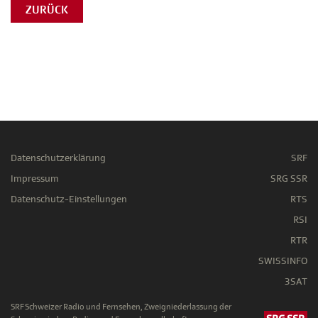
ZURÜCK
Datenschutzerklärung
SRF
Impressum
SRG SSR
Datenschutz-Einstellungen
RTS
RSI
RTR
SWISSINFO
3SAT
SRF Schweizer Radio und Fernsehen, Zweigniederlassung der