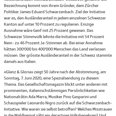
Bezeichnung kommt von ihrem Gründer, dem Zürcher
Politiker James Eduard Schwarzenbach. Ziel der Initiative
war es, den Ausländeranteil in jedem einzelnen Schweizer
Kanton auf unter 10 Prozent zu regulieren. Einzige
Ausnahme wäre Genf mit 25 Prozent gewesen. Das
Schweizer Stimmvolk lehnte die Initiative mit 54 Prozent
Nein- zu 46 Prozent Ja-Stimmen ab. Bei einer Annahme
hätten 300'000 bis 400'000 Menschen das Land verlassen
müssen. Der grösste Ausländeranteil in der Schweiz stammte
damals aus Italien.
«Glanz & Gloria» zeigt 50 Jahre nach der Abstimmung, am
Sonntag, 7. Juni 2020, eine Spezialsendung zu diesem
Thema. Das Gesellschaftsmagazin blickt unter anderen mit
prominenten, italienischstämmigen Persönlichkeiten wie
Nationalrätin Ada Marra, Musiker Pino Gasparini und
Schauspieler Leonardo Nigro zurück auf die Schwarzenbach-
Initiative. Wie waren sie selbst betroffen? Welches Misstrauen
in die Wahlheimat säht ein derartiges Volksbegehren? Und