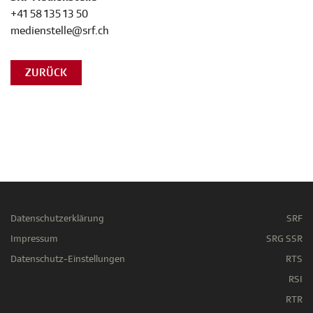
+41 58 135 13 50
medienstelle@srf.ch
ZURÜCK
Datenschutzerklärung
SRF
Impressum
SRG SSR
Datenschutz-Einstellungen
RTS
RSI
RTR