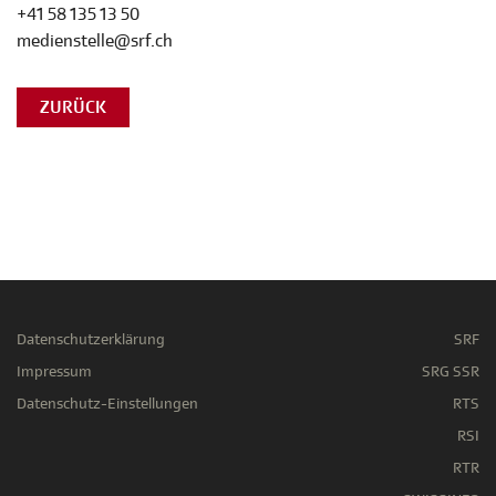
+41 58 135 13 50
medienstelle@srf.ch
ZURÜCK
Datenschutzerklärung
SRF
Impressum
SRG SSR
Datenschutz-Einstellungen
RTS
RSI
RTR