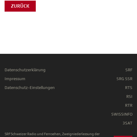
ZURÜCK
Datenschutzerklärung
SRF
Impressum
SRG SSR
Datenschutz-Einstellungen
RTS
RSI
RTR
SWISSINFO
3SAT
SRF Schweizer Radio und Fernsehen, Zweigniederlassung der