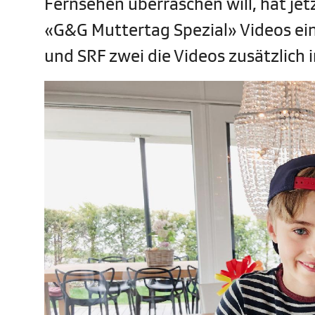
Fernsehen überraschen will, hat jet
«G&G Muttertag Spezial» Videos einr
und SRF zwei die Videos zusätzlich