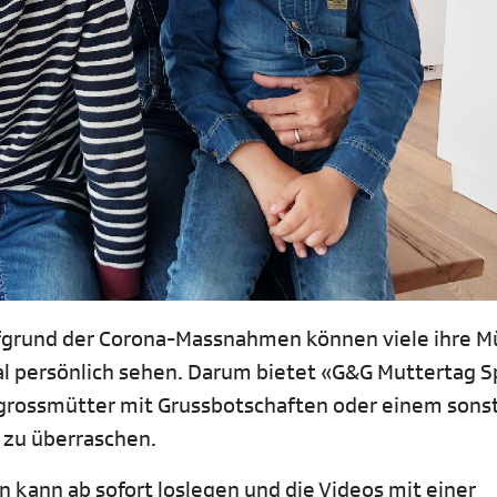
ufgrund der Corona-Massnahmen können viele ihre M
mal persönlich sehen. Darum bietet «G&G Muttertag S
rgrossmütter mit Grussbotschaften oder einem sons
 zu überraschen.
n kann ab sofort loslegen und die
Videos mit einer