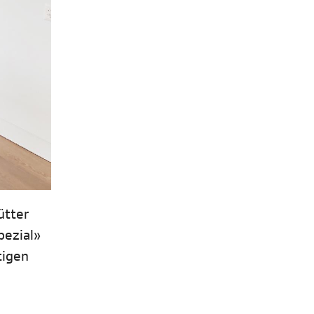
ütter
pezial»
tigen