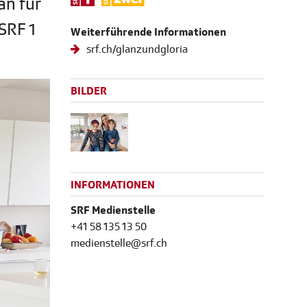
an für
SRF 1
Weiterführende Informationen
srf.ch/glanzundgloria
BILDER
INFORMATIONEN
SRF Medienstelle
+41 58 135 13 50
medienstelle@srf.ch