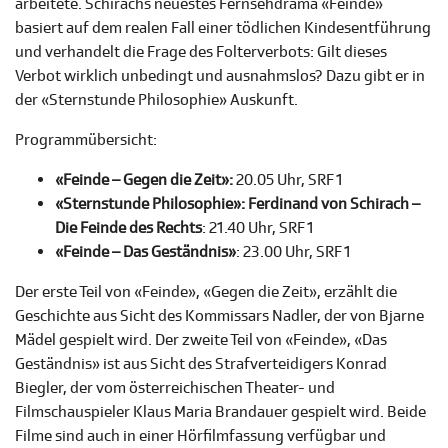
arbeitete.
Schirachs neuestes Fernsehdrama «Feinde»
basiert auf dem realen Fall einer tödlichen Kindesentführung
und verhandelt die Frage des Folterverbots: Gilt dieses
Verbot wirklich unbedingt und ausnahmslos? Dazu gibt er in
der «Sternstunde Philosophie» Auskunft.
Programmübersicht:
«Feinde – Gegen die Zeit»:
20.05 Uhr, SRF 1
«Sternstunde Philosophie»: Ferdinand von Schirach –
Die Feinde des Rechts
: 21.40 Uhr, SRF 1
«Feinde – Das Geständnis»
: 23.00 Uhr, SRF 1
Der erste Teil von «Feinde», «Gegen die Zeit», erzählt die
Geschichte aus Sicht des Kommissars Nadler, der von Bjarne
Mädel gespielt wird. Der zweite Teil von «Feinde», «Das
Geständnis» ist aus Sicht des Strafverteidigers Konrad
Biegler, der vom österreichischen Theater- und
Filmschauspieler Klaus Maria Brandauer gespielt wird. Beide
Filme sind auch in einer Hörfilmfassung verfügbar und