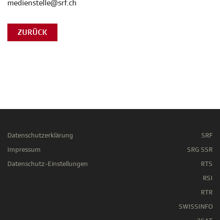
medienstelle@srf.ch
ZURÜCK
Datenschutzerklärung
SRF
Impressum
SRG SSR
Datenschutz-Einstellungen
RTS
RSI
RTR
SWISSINFO