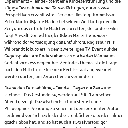
Experiments «Feinde» steht eine Kindesentführung und die
zügige Festnahme eines Tatverdächtigen, die aus zwei
Perspektiven erzählt wird. Der eine Film folgt Kommissar
Peter Nadler (Bjarne Mädel) bei seinem Wettlauf gegen die
Zeit, um das entführte Mädchen zu retten, der andere Film
folgt Anwalt Konrad Biegler (Klaus Maria Brandauer)
während der Verteidigung des Entführers. Regisseur Nils
Willbrandt fokussiert in dem zweiteiligen TV-Event auf die
Gegenspieler. Am Ende stehen sich die beiden Männer im
Gerichtsprozess gegenüber. Zentrales Thema ist die Frage
nach den Mitteln, die in einem Rechtsstaat angewendet
werden dürfen, um Verbrechen zu verhindern.
Die beiden Fernsehfilme, «Feinde – Gegen die Zeit» und
«Feinde – Das Geständnis», werden auf SRF 1 am selben
Abend gezeigt. Dazwischen ist eine «Sternstunde
Philosophie»-Sendung zu sehen mit dem bekannten Autor
Ferdinand von Schirach, der die Drehbücher zu beiden Filmen
geschrieben hat, und selbst auch als Strafverteidiger