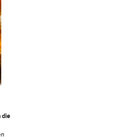
 die
en