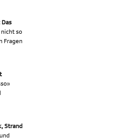
: Das
nicht so
n Fragen
t
sso»
d
, Strand
 und