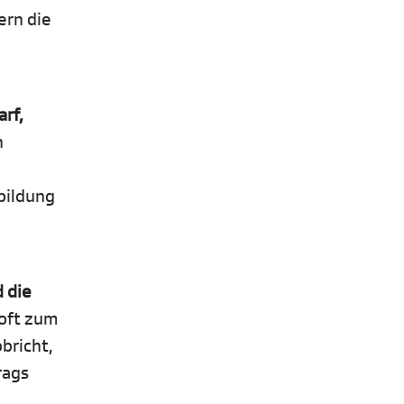
ern die
rf,
n
bildung
 die
 oft zum
bricht,
rags