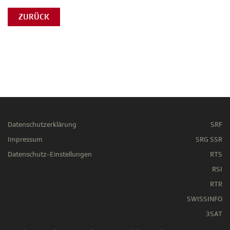
ZURÜCK
Datenschutzerklärung
SRF
Impressum
SRG SSR
Datenschutz-Einstellungen
RTS
RSI
RTR
SWISSINFO
3SAT