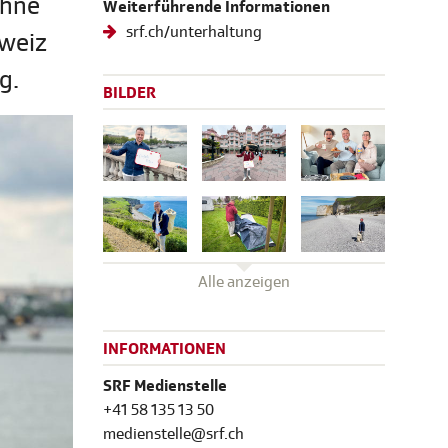
ohne
Weiterführende Informationen
srf.ch/unterhaltung
hweiz
g.
BILDER
Alle anzeigen
INFORMATIONEN
SRF Medienstelle
+41 58 135 13 50
medienstelle@srf.ch