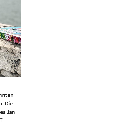
n
annten
n. Die
 es Jan
ft.