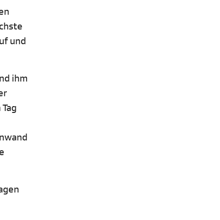
ten
ächste
auf und
und ihm
er
 Tag
inwand
se
Tagen