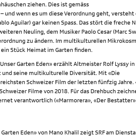
nhäuschen ziehen. Dies ist gemäss
– und wenn es um diese Verordnung geht, versteht 
lo Aguilar) gar keinen Spass. Das stört die freche N
eiteren Neuling, dem Musiker Paolo Cesar (Marc Sw
erordnung zu ändern. Im multikulturellen Mikrokosm
 ein Stück Heimat im Garten finden.
nser Garten Eden» erzählt Altmeister Rolf Lyssy i
und seine multikulturelle Diversität.
Mit «Die
reichsten Schweizer Film der letzten fünfzig Jahre.
n Schweizer Filme von 2018. Für das Drehbuch zeichne
rnet verantwortlich («Marmorera», «Der Bestatter»
arten Eden» von Mano Khalil zeigt SRF am Dienstag