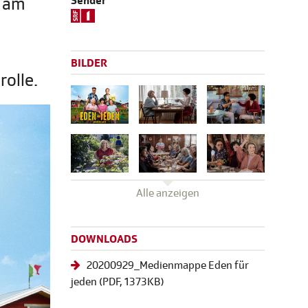
e am
Sender
BILDER
rolle.
Alle anzeigen
DOWNLOADS
20200929_Medienmappe Eden für
jeden
(
PDF
, 1373KB)