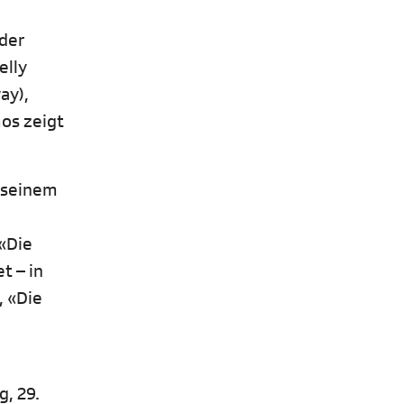
der
elly
ay),
os zeigt
n seinem
 «Die
t – in
, «Die
, 29.