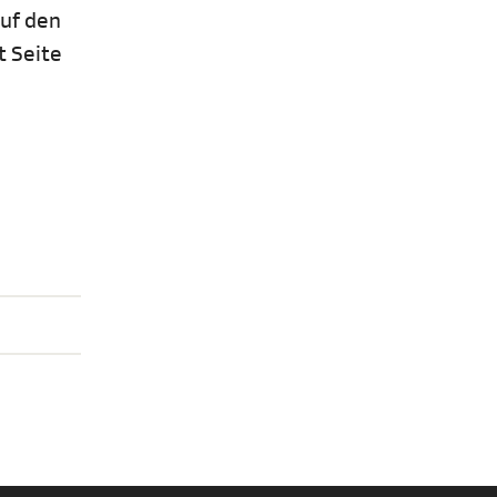
uf den
t Seite