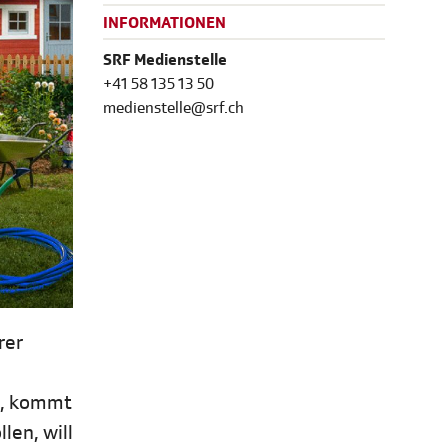
INFORMATIONEN
SRF Medienstelle
+41 58 135 13 50
medienstelle@srf.ch
rer
n, kommt
len, will