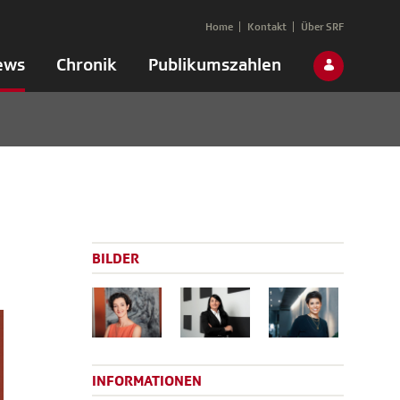
Home
Kontakt
Über SRF
ews
Chronik
Publikumszahlen
BILDER
INFORMATIONEN