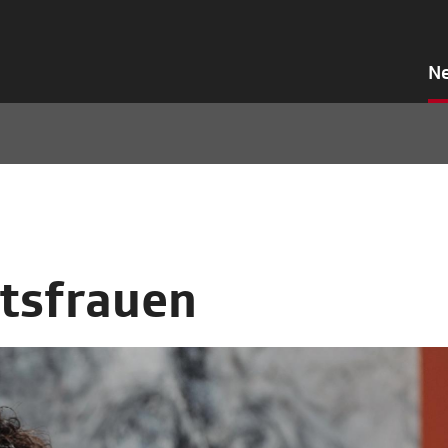
N
tsfrauen