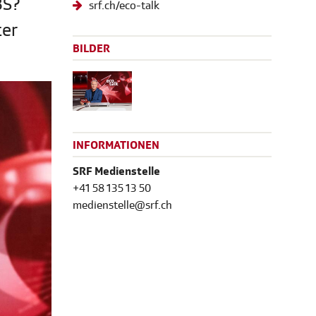
BS?
srf.ch/eco-talk
ter
BILDER
INFORMATIONEN
SRF Medienstelle
+41 58 135 13 50
medienstelle@srf.ch