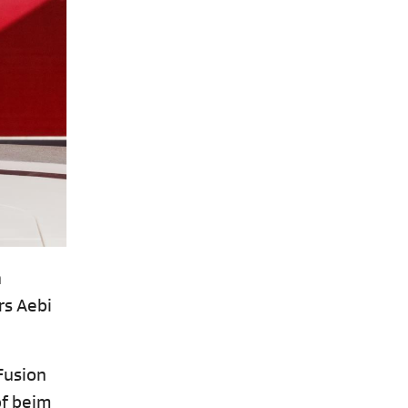
n
rs Aebi
Fusion
of beim