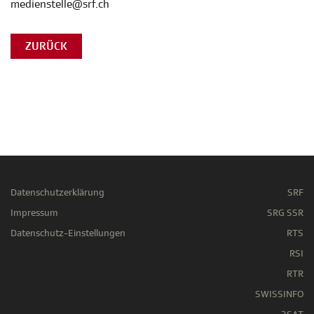
medienstelle@srf.ch
ZURÜCK
Datenschutzerklärung
SRF
Impressum
SRG SSR
Datenschutz-Einstellungen
RTS
RSI
RTR
SWISSINFO