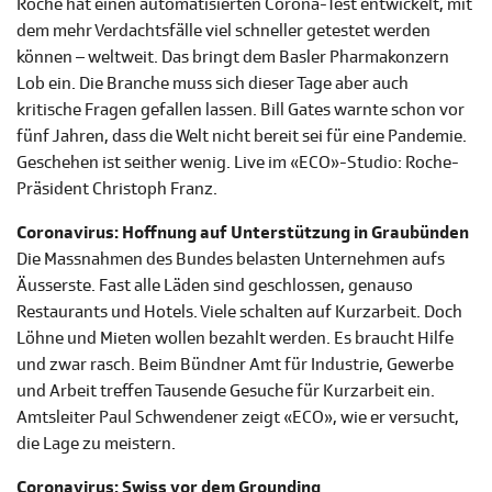
Roche hat einen automatisierten Corona-Test entwickelt, mit
dem mehr Verdachtsfälle viel schneller getestet werden
können – weltweit. Das bringt dem Basler Pharmakonzern
Lob ein. Die Branche muss sich dieser Tage aber auch
kritische Fragen gefallen lassen. Bill Gates warnte schon vor
fünf Jahren, dass die Welt nicht bereit sei für eine Pandemie.
Geschehen ist seither wenig. Live im «ECO»-Studio: Roche-
Präsident Christoph Franz.
Coronavirus: Hoffnung auf Unterstützung in Graubünden
Die Massnahmen des Bundes belasten Unternehmen aufs
Äusserste. Fast alle Läden sind geschlossen, genauso
Restaurants und Hotels. Viele schalten auf Kurzarbeit. Doch
Löhne und Mieten wollen bezahlt werden. Es braucht Hilfe
und zwar rasch. Beim Bündner Amt für Industrie, Gewerbe
und Arbeit treffen Tausende Gesuche für Kurzarbeit ein.
Amtsleiter Paul Schwendener zeigt «ECO», wie er versucht,
die Lage zu meistern.
Coronavirus: Swiss vor dem Grounding