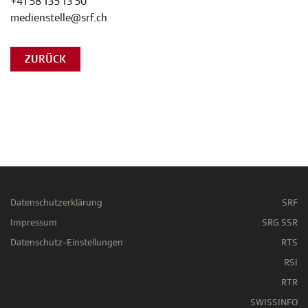
+41 58 135 13 50
medienstelle@srf.ch
ZURÜCK
Datenschutzerklärung
SRF
Impressum
SRG SSR
Datenschutz-Einstellungen
RTS
RSI
RTR
SWISSINFO