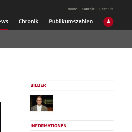
Home
Kontakt
Über SRF
ews
Chronik
Publikumszahlen
BILDER
INFORMATIONEN