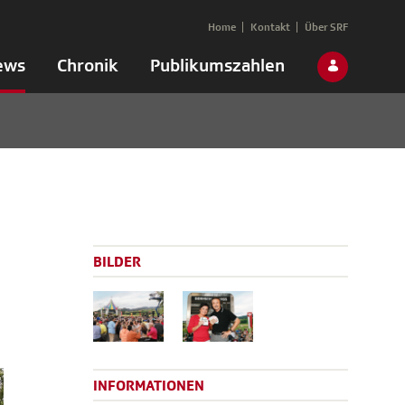
Home
Kontakt
Über SRF
ews
Chronik
Publikumszahlen
BILDER
INFORMATIONEN