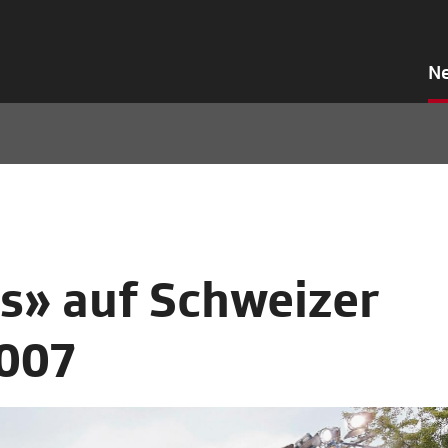
N
s» auf Schweizer
2007