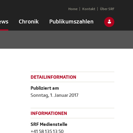
Home
Kontakt
Über SRF
ews
Chronik
Publikumszahlen
DETAILINFORMATION
Publiziert am
Sonntag, 1. Januar 2017
INFORMATIONEN
SRF Medienstelle
+41 58 135 13 50