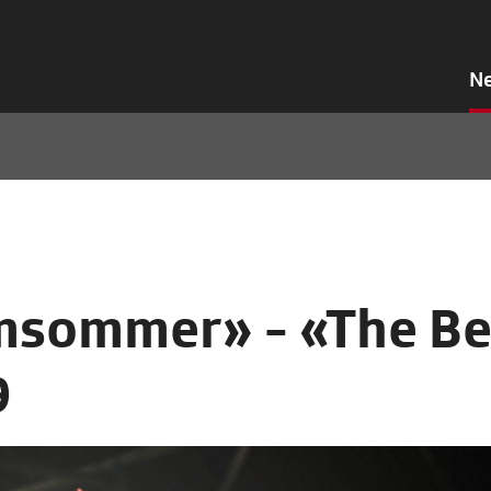
N
msommer» - «The Be
9