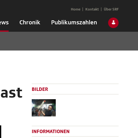
Home
Kontakt
Über SRF
ews
Chronik
Publikumszahlen
ast
BILDER
INFORMATIONEN