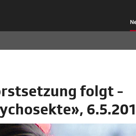
N
stsetzung folgt -
sychosekte», 6.5.201