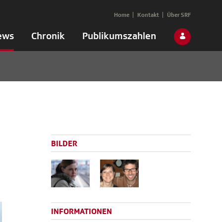
Home
Kontakt
Über SRF
ews
Chronik
Publikumszahlen
BILDER
INFORMATIONEN