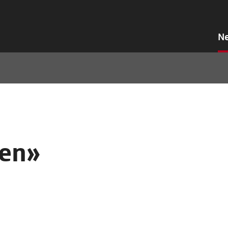
N
en»