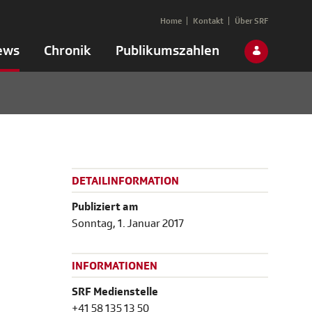
Home
Kontakt
Über SRF
ews
Chronik
Publikumszahlen
DETAILINFORMATION
Publiziert am
Sonntag, 1. Januar 2017
INFORMATIONEN
SRF Medienstelle
+41 58 135 13 50