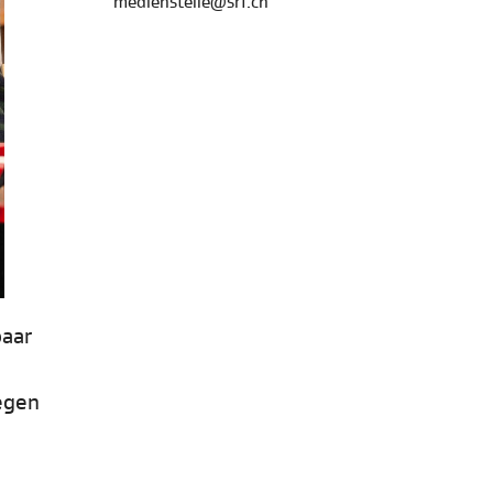
medienstelle@srf.ch
paar
wegen