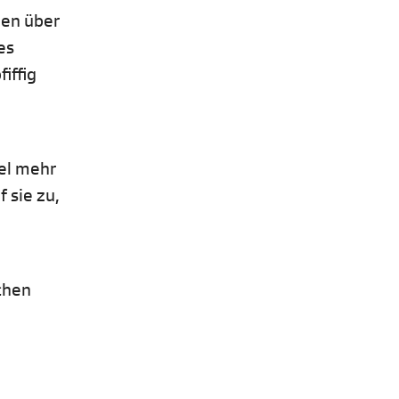
nen über
es
iffig
iel mehr
 sie zu,
schen