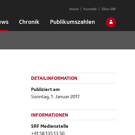
Home
Kontakt
Über SRF
ews
Chronik
Publikumszahlen
DETAILINFORMATION
Publiziert am
Sonntag, 1. Januar 2017
INFORMATIONEN
SRF Medienstelle
+41 58 135 13 50