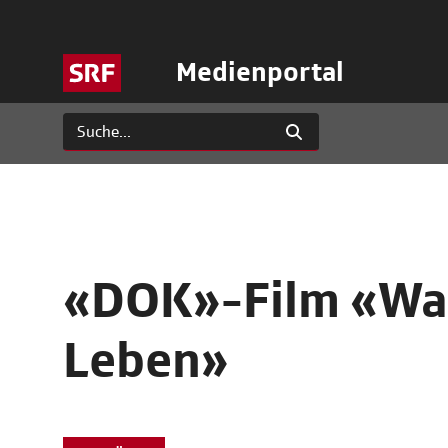
Medienportal
«DOK»-Film «War
Leben»