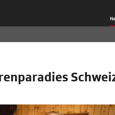
N
enparadies Schwei