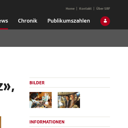
Home
Kontakt
Über SRF
ews
Chronik
Publikumszahlen
z»,
BILDER
INFORMATIONEN