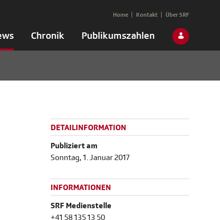
Home
Kontakt
Über SRF
ews
Chronik
Publikumszahlen
DETAILINFORMATION
Publiziert am
Sonntag, 1. Januar 2017
INFORMATIONEN
SRF Medienstelle
+41 58 135 13 50