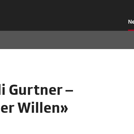
N
i Gurtner –
er Willen»