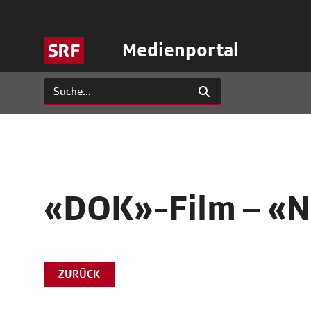
Medienportal
«DOK»-Film – «Ni
ZURÜCK