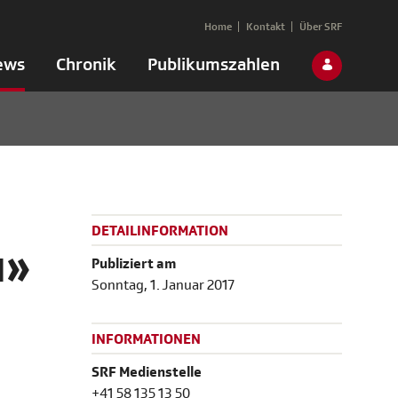
Home
Kontakt
Über SRF
ews
Chronik
Publikumszahlen
DETAILINFORMATION
u»
Publiziert am
Sonntag, 1. Januar 2017
INFORMATIONEN
SRF Medienstelle
+41 58 135 13 50