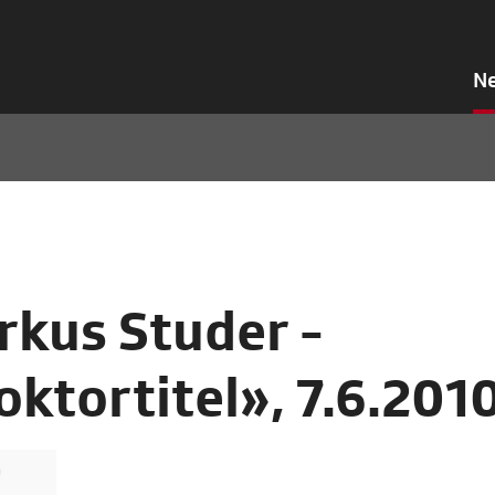
N
kus Studer -
oktortitel», 7.6.201