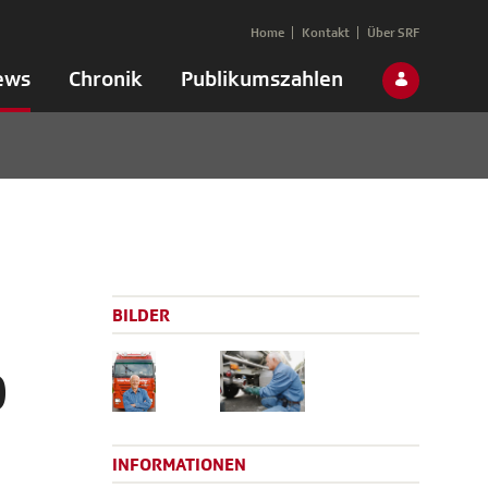
Home
Kontakt
Über SRF
ews
Chronik
Publikumszahlen
BILDER
0
INFORMATIONEN