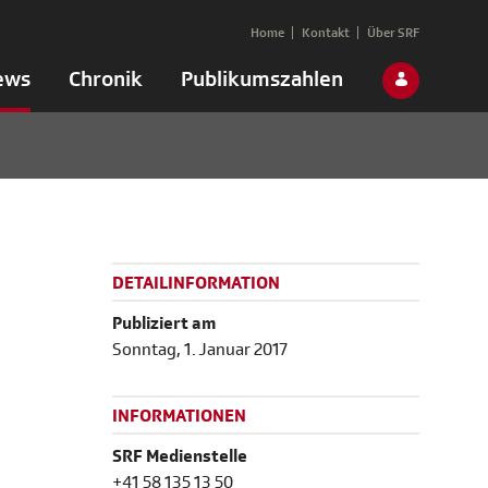
Home
Kontakt
Über SRF
ews
Chronik
Publikumszahlen
DETAILINFORMATION
o
Publiziert am
Sonntag, 1. Januar 2017
INFORMATIONEN
SRF Medienstelle
+41 58 135 13 50