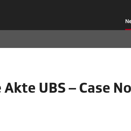
N
 Akte UBS – Case N