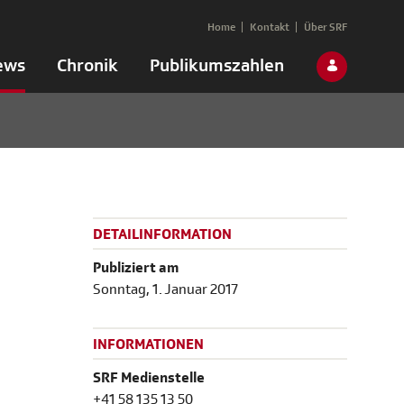
Home
Kontakt
Über SRF
ews
Chronik
Publikumszahlen
DETAILINFORMATION
Publiziert am
Sonntag, 1. Januar 2017
INFORMATIONEN
SRF Medienstelle
+41 58 135 13 50