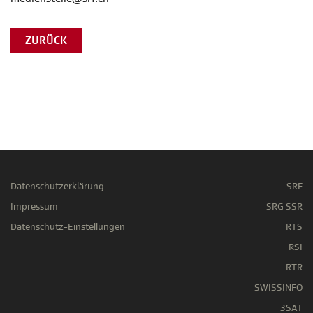
ZURÜCK
Datenschutzerklärung
SRF
Impressum
SRG SSR
Datenschutz-Einstellungen
RTS
RSI
RTR
SWISSINFO
3SAT