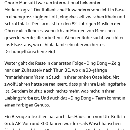
Onorio Mansutti war ein international bekannter
Modefotograf. Der italienische Einwanderersohn lebt in Basel
in einemgrosszügigen Loft, eingekesselt zwischen Rhein und
Schrottplatz. Der Lärm ist für den 82-Jährigen Musik in den
Ohren: «Ich liebe es, wenn ich am Morgen von Menschen
geweckt werde, die arbeiten». Wenn er Ruhe sucht, weicht er
ins Elsass aus, wo er Viola Tami sein überwuchertes
Dschungelhäuschen zeigt.
Weiter geht die Reise in der ersten Folge «Ding Dong – Zeig
mir dein Zuhause!» nach Thun BE, wo die 33-jährige
Primarlehrerin Yasmin Stucki in ihrer pinken Oase lebt. Mit
zwölf Jahren hatte sie realisiert, dass pink ihre Lieblingsfarbe
ist. Seitdem kauft sie sich nichts mehr, was nicht in ihrer
Lieblingsfarbe ist. Und auch das «Ding Dong»-Team kommt in
einen farbigen Genuss.
Ein Bezug zu Textilien hat auch das Häuschen von Ute Kolb in
Grub AR. Vor rund 300 Jahren wurde es als Waschhäuschen