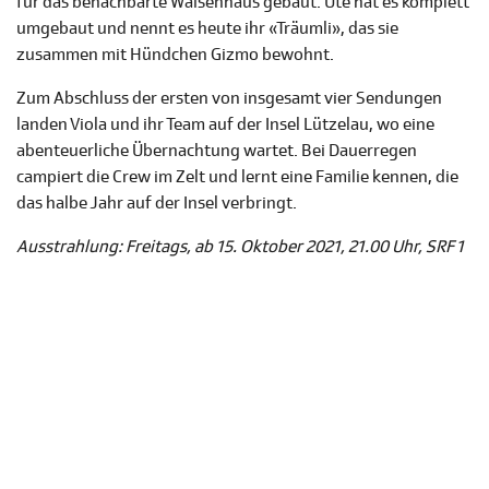
für das benachbarte Waisenhaus gebaut. Ute hat es komplett
umgebaut und nennt es heute ihr «Träumli», das sie
zusammen mit Hündchen Gizmo bewohnt.
Zum Abschluss der ersten von insgesamt vier Sendungen
landen Viola und ihr Team auf der Insel Lützelau, wo eine
abenteuerliche Übernachtung wartet. Bei Dauerregen
campiert die Crew im Zelt und lernt eine Familie kennen, die
das halbe Jahr auf der Insel verbringt.
Ausstrahlung: Freitags, ab 15. Oktober 2021, 21.00 Uhr, SRF 1