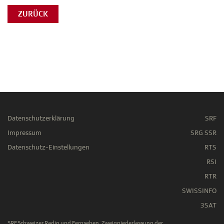
ZURÜCK
Datenschutzerklärung
SRF
Impressum
SRG SSR
Datenschutz-Einstellungen
RTS
RSI
RTR
SWISSINFO
3SAT
SRF Schweizer Radio und Fernsehen, Zweigniederlassung der