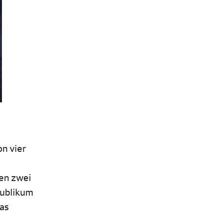
n vier
ten zwei
publikum
das