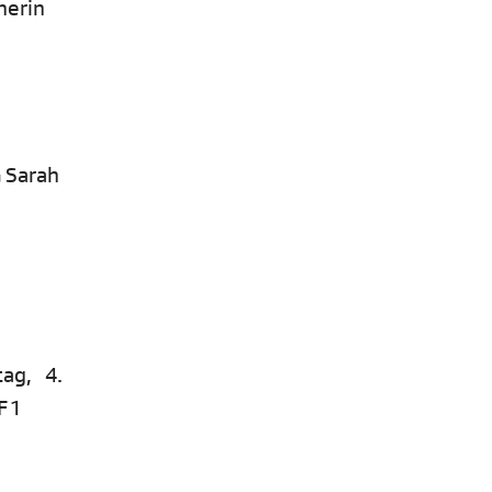
nerin
 Sarah
F 1
tag, 4.
 SRF 1