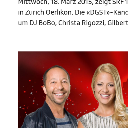
Mittwoch, 18. März 2015, zeigt SRF 
in Zürich Oerlikon. Die «DGST»-Kand
um DJ BoBo, Christa Rigozzi, Gilber