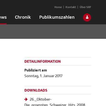
Home
Kontakt
Über SRF
ews
Chronik
Publikumszahlen
DETAILINFORMATION
Publiziert am
Sonntag, 1. Januar 2017
DOWNLOADS
26._Oktober-
Die_groessten_Schweizer_Hits_2008