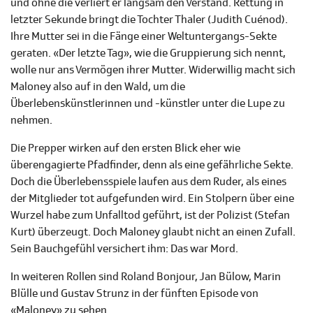
und ohne die verliert er langsam den Verstand. Rettung in
letzter Sekunde bringt die Tochter Thaler (Judith Cuénod).
Ihre Mutter sei in die Fänge einer Weltuntergangs-Sekte
geraten. «Der letzte Tag», wie die Gruppierung sich nennt,
wolle nur ans Vermögen ihrer Mutter. Widerwillig macht sich
Maloney also auf in den Wald, um die
Überlebenskünstlerinnen und -künstler unter die Lupe zu
nehmen.
Die Prepper wirken auf den ersten Blick eher wie
überengagierte Pfadfinder, denn als eine gefährliche Sekte.
Doch die Überlebensspiele laufen aus dem Ruder, als eines
der Mitglieder tot aufgefunden wird. Ein Stolpern über eine
Wurzel habe zum Unfalltod geführt, ist der Polizist (Stefan
Kurt) überzeugt. Doch Maloney glaubt nicht an einen Zufall.
Sein Bauchgefühl versichert ihm: Das war Mord.
In weiteren Rollen sind Roland Bonjour, Jan Bülow, Marin
Blülle und Gustav Strunz in der fünften Episode von
«Maloney» zu sehen.