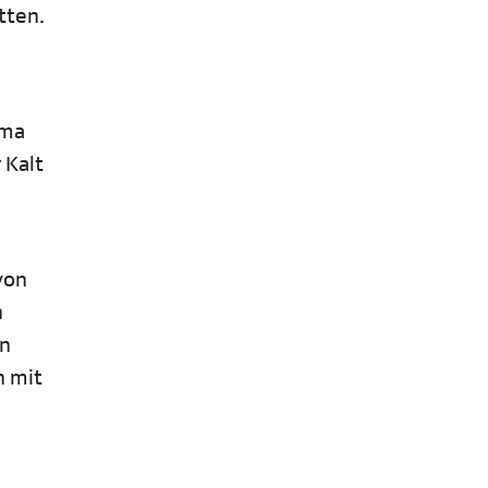
tten.
ima
 Kalt
von
n
en
h mit