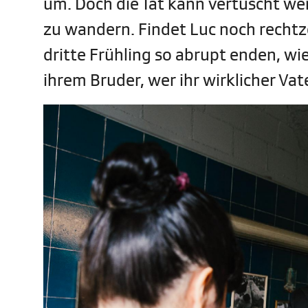
um. Doch die Tat kann vertuscht wer
zu wandern. Findet Luc noch rechtze
dritte Frühling so abrupt enden, w
ihrem Bruder, wer ihr wirklicher Vate