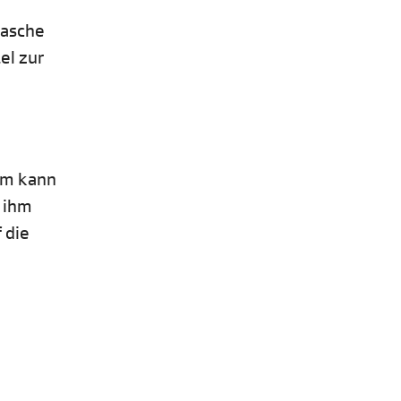
lasche
el zur
em kann
a ihm
 die