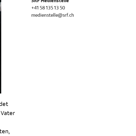
SRF Medienstelle
+41 58 135 13 50
medienstelle@srf.ch
det
 Vater
ten,