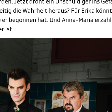
den. Jetzt droht ein Unschuldiger ins Gef
itig die Wahrheit heraus? Für Erika könnt
ie er begonnen hat. Und Anna-Maria erzähl
r ist.