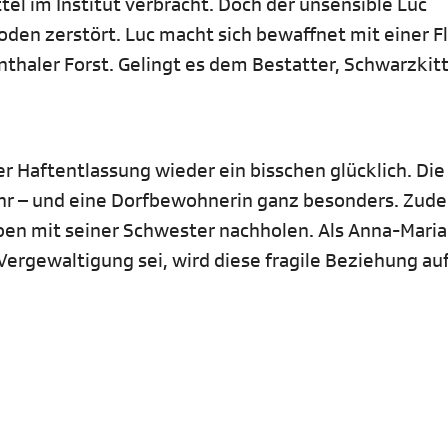
el im Institut verbracht. Doch der unsensible Luc
oden zerstört. Luc macht sich bewaffnet mit einer F
thaler Forst. Gelingt es dem Bestatter, Schwarzkitt
er Haftentlassung wieder ein bisschen glücklich. Die
ehr – und eine Dorfbewohnerin ganz besonders. Zud
eben mit seiner Schwester nachholen. Als Anna-Mari
 Vergewaltigung sei, wird diese fragile Beziehung auf