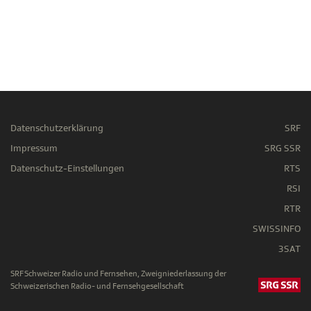
Datenschutzerklärung
SRF
Impressum
SRG SSR
Datenschutz-Einstellungen
RTS
RSI
RTR
SWISSINFO
3SAT
SRF Schweizer Radio und Fernsehen, Zweigniederlassung der
Schweizerischen Radio- und Fernsehgesellschaft