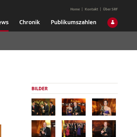
Home
Kontakt
Über SRF
ews
Chronik
Publikumszahlen
BILDER