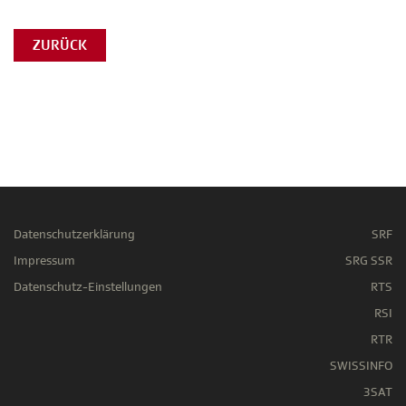
ZURÜCK
Datenschutzerklärung
SRF
Impressum
SRG SSR
Datenschutz-Einstellungen
RTS
RSI
RTR
SWISSINFO
3SAT