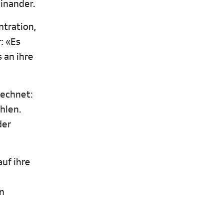
inander.
ntration,
: «Es
 an ihre
rechnet:
hlen.
der
uf ihre
en