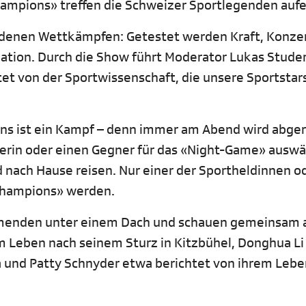
ampions» treffen die Schweizer Sportlegenden aufe
iedenen Wettkämpfen: Getestet werden Kraft, Konze
ation. Durch die Show führt Moderator Lukas Studer
tet von der Sportwissenschaft, die unsere Sportstars
ens ist ein Kampf – denn immer am Abend wird abge
nerin oder einen Gegner für das «Night-Game» auswä
d nach Hause reisen. Nur einer der Sportheldinnen o
Champions» werden.
menden unter einem Dach und schauen gemeinsam a
om Leben nach seinem Sturz in Kitzbühel, Donghua Li
na und Patty Schnyder etwa berichtet von ihrem Leb