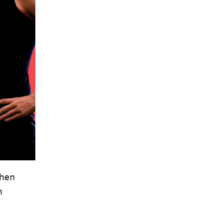
chen
n