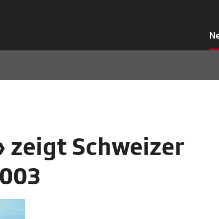
N
» zeigt Schweizer
2003