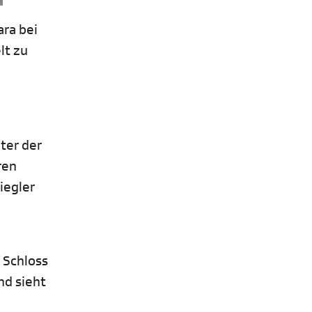
ra bei
lt zu
ter der
ren
iegler
 Schloss
und sieht