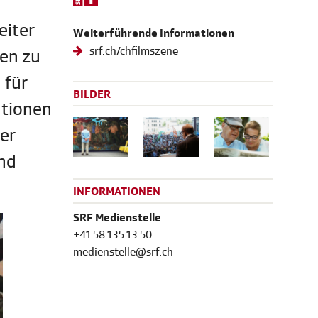
eiter
Weiterführende Informationen
srf.ch/chfilmszene
ten zu
 für
BILDER
utionen
er
und
INFORMATIONEN
SRF Medienstelle
+41 58 135 13 50
medienstelle@srf.ch