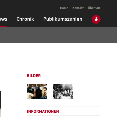
Home
Kontakt
Über SRF
ews
Chronik
Publikumszahlen
BILDER
INFORMATIONEN