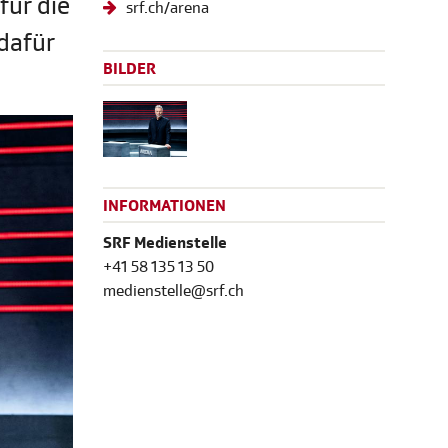
für die
srf.ch/arena
dafür
BILDER
INFORMATIONEN
SRF Medienstelle
+41 58 135 13 50
medienstelle@srf.ch