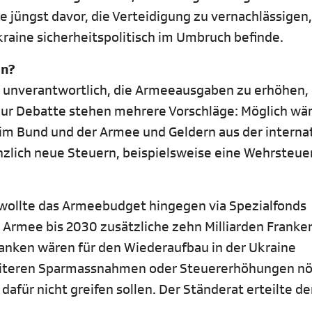
 jüngst davor, die Verteidigung zu vernachlässigen,
kraine sicherheitspolitisch im Umbruch befinde.
en?
ei unverantwortlich, die Armeeausgaben zu erhöhen,
Zur Debatte stehen mehrere Vorschläge: Möglich wä
im Bund und der Armee und Geldern aus der interna
lich neue Steuern, beispielsweise eine Wehrsteuer
 wollte das Armeebudget hingegen via Spezialfonds
r Armee bis 2030 zusätzliche zehn Milliarden Franken
ranken wären für den Wiederaufbau in der Ukraine
eiteren Sparmassnahmen oder Steuererhöhungen nö
für nicht greifen sollen. Der Ständerat erteilte d