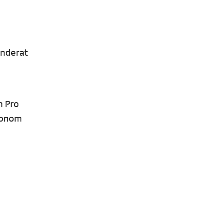
änderat
n Pro
gronom