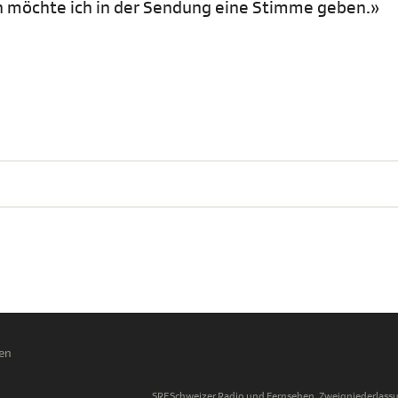
en möchte ich in der Sendung eine Stimme geben.»
en
SRF Schweizer Radio und Fernsehen, Zweigniederlassu