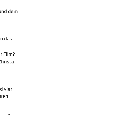
m
 und dem
en das
r Film?
Christa
d vier
RF 1.