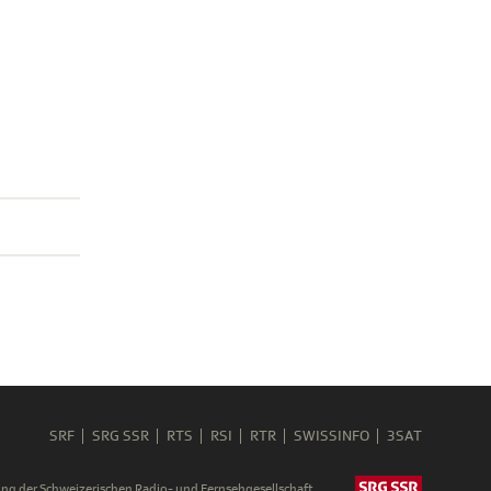
SRF
SRG SSR
RTS
RSI
RTR
SWISSINFO
3SAT
ng der Schweizerischen Radio- und Fernsehgesellschaft