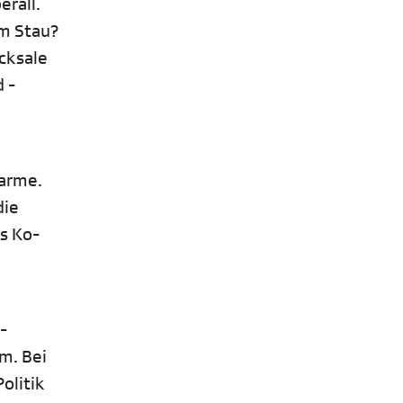
erall.
im Stau?
icksale
 -
harme.
die
ls Ko-
-
m. Bei
olitik