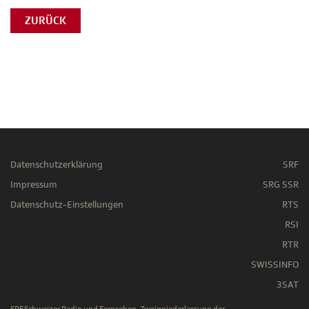
ZURÜCK
Datenschutzerklärung
SRF
Impressum
SRG SSR
Datenschutz-Einstellungen
RTS
RSI
RTR
SWISSINFO
3SAT