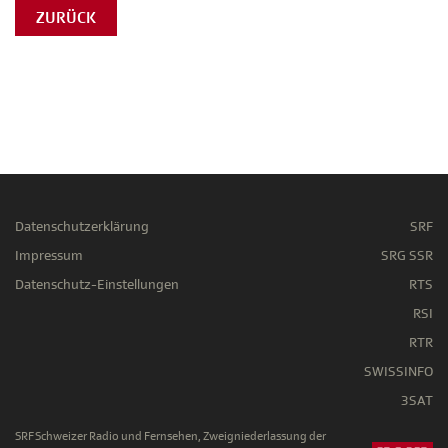
ZURÜCK
Datenschutzerklärung
SRF
Impressum
SRG SSR
Datenschutz-Einstellungen
RTS
RSI
RTR
SWISSINFO
3SAT
SRF Schweizer Radio und Fernsehen, Zweigniederlassung der