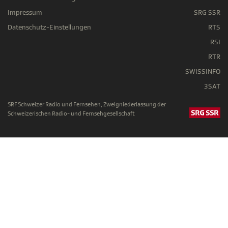
Impressum
SRG SSR
Datenschutz-Einstellungen
RTS
RSI
RTR
SWISSINFO
3SAT
SRF Schweizer Radio und Fernsehen, Zweigniederlassung der
Schweizerischen Radio- und Fernsehgesellschaft