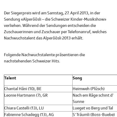
Der Siegerpreis wird am Samstag, 27. April 2013, in der
Sendung «Alperöösli – die Schweizer Kinder-Musikshow»
verliehen. Während der Sendungen entscheiden die
Zuschauerinnen und Zuschauer per Telefonanruf, welches
Nachwuchstalent das Alperöösli 2013 erhält.
Folgende Nachwuchstalente präsentieren die
nachstehenden Schweizer Hits.
Talent
Song
Chantal Häni (10), BE
Heimweh (Plüsch)
Leonie Hartmann (7), GR
Nach em Räge schint d‘
Sunne
Chiara Castelli (13), LU
Lueget vo Berg und Tal
Fabienne Schadegg (13), AG
S‘ Träumli (Boss-Buebe)